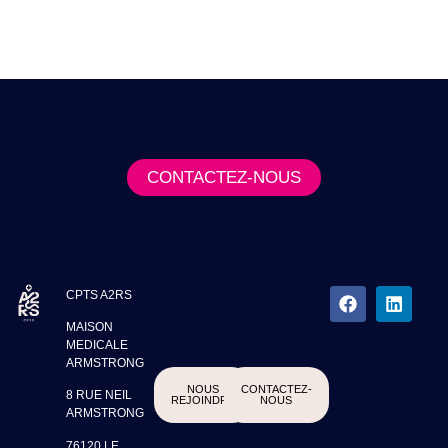
Vous avez une question ?
CONTACTEZ-NOUS
CPTS A2RS
MAISON
MEDICALE
ARMSTRONG
NOUS
CONTACTEZ-
8 RUE NEIL
REJOINDRE
NOUS
ARMSTRONG
76120 LE