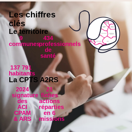
Les chiffres
clés
Le territoire
9
434
communes
professionnels
de
santé
137 791
habitants
La CPTS A2RS
2024
21
signature
fiches
des
actions
ACI
réparties
CPAM
en 6
& ARS
missions