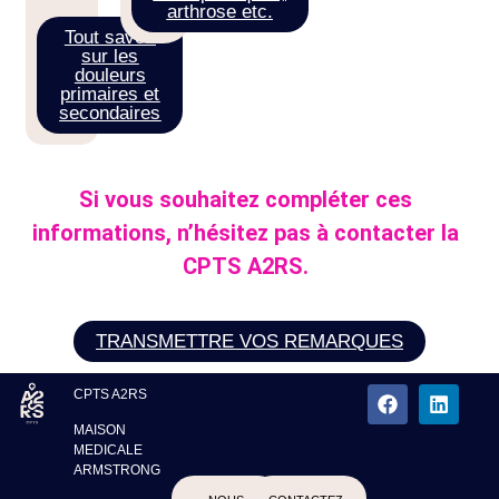
arthrose etc.
Tout savoir
sur les
douleurs
primaires et
secondaires
Si vous souhaitez compléter ces
informations, n’hésitez pas à contacter la
CPTS A2RS.
TRANSMETTRE VOS REMARQUES
CPTS A2RS
MAISON
MEDICALE
ARMSTRONG