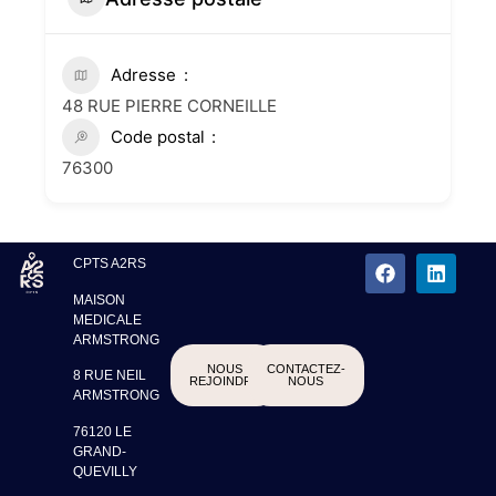
Adresse
48 RUE PIERRE CORNEILLE
Code postal
76300
CPTS A2RS
MAISON
MEDICALE
ARMSTRONG
NOUS
CONTACTEZ-
8 RUE NEIL
REJOINDRE
NOUS
ARMSTRONG
76120 LE
GRAND-
QUEVILLY