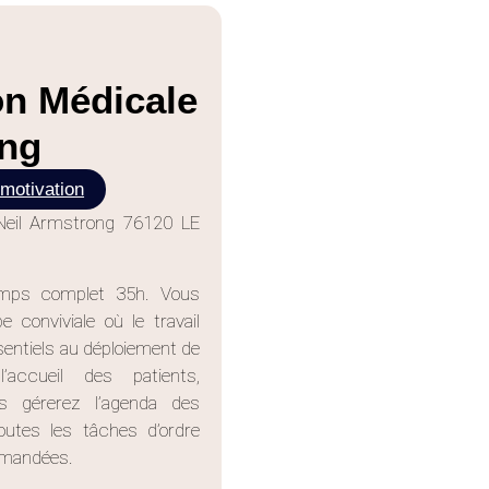
on Médicale
ng
 motivation
eil Armstrong 76120 LE
emps complet 35h. Vous
 conviviale où le travail
ssentiels au déploiement de
’accueil des patients,
us gérerez l’agenda des
outes les tâches d’ordre
demandées.