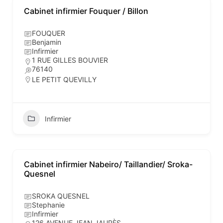
Cabinet infirmier Fouquer / Billon
FOUQUER
Benjamin
Infirmier
1 RUE GILLES BOUVIER
76140
LE PETIT QUEVILLY
Infirmier
Cabinet infirmier Nabeiro/ Taillandier/ Sroka-
Quesnel
SROKA QUESNEL
Stephanie
Infirmier
126 AVENUE JEAN JAURÈS