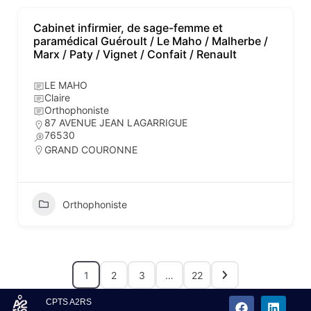
Cabinet infirmier, de sage-femme et
paramédical Guéroult / Le Maho / Malherbe /
Marx / Paty / Vignet / Confait / Renault
LE MAHO
Claire
Orthophoniste
87 AVENUE JEAN LAGARRIGUE
76530
GRAND COURONNE
Orthophoniste
1
2
3
…
22
CPTS A2RS