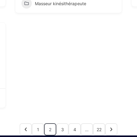
Masseur kinésithérapeute
1
2
3
4
…
22