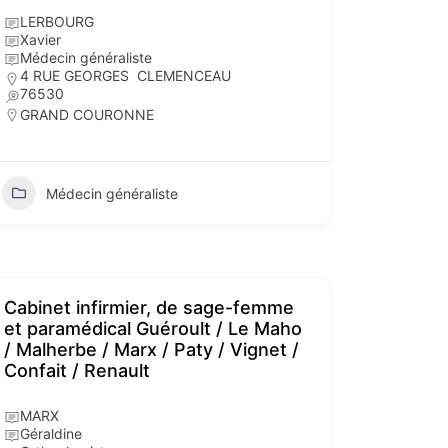
LERBOURG
Xavier
Médecin généraliste
4 RUE GEORGES CLEMENCEAU
76530
GRAND COURONNE
Médecin généraliste
Cabinet infirmier, de sage-femme
et paramédical Guéroult / Le Maho
/ Malherbe / Marx / Paty / Vignet /
Confait / Renault
MARX
Géraldine